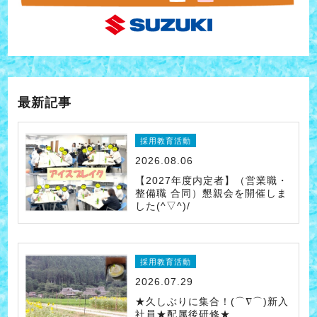
最新記事
採用教育活動
2026.08.06
【2027年度内定者】（営業職・
整備職 合同）懇親会を開催しま
した(^▽^)/
採用教育活動
2026.07.29
★久しぶりに集合！(⌒∇⌒)新入
社員★配属後研修★