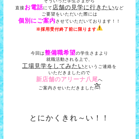
そういった学生さまから
お電話
店舗の見学に行きたい
直接
にて
など
ご要望をいただいた際には
個別にご案内
させていただいております！！
※採用受付終了前に限ります
整備職希望
今回は
の学生さまより
就職活動される上で、
工場見学をしてみたい
というご連絡を
いただきましたので
新店舗のアリーナ八尾
へ
ご案内させいただきました
とにかくきれ～い！！