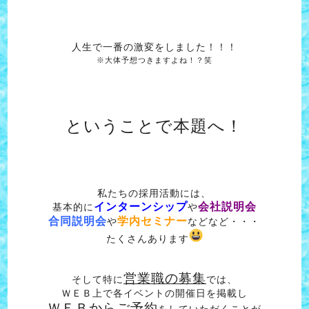
人生で一番の激変をしました！！！
※大体予想つきますよね！？笑
ということで本題へ！
私たちの採用活動には、
インターンシップ
会社説明会
基本的に
や
合同説明会
学内セミナー
や
などなど・・・
たくさんあります
営業職の募集
そして特に
では、
ＷＥＢ上で各イベントの開催日を掲載し
ＷＥＢからご予約