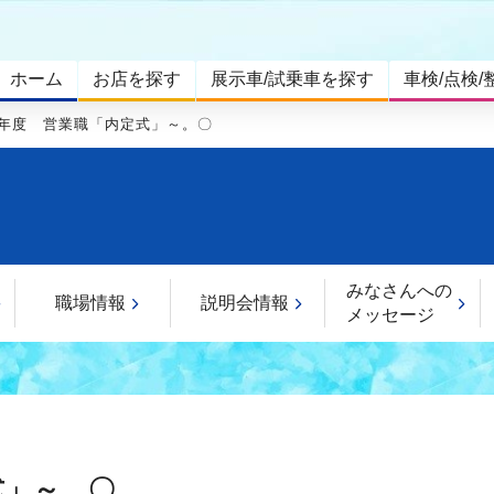
ホーム
お店を探す
展示車/試乗車を探す
車検/点検/
22年度 営業職「内定式」～。〇
みなさんへの
職場情報
説明会情報
メッセージ
式」～。〇