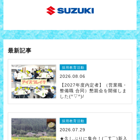
最新記事
採用教育活動
2026.08.06
【2027年度内定者】（営業職・
整備職 合同）懇親会を開催しま
した(^▽^)/
採用教育活動
2026.07.29
★久しぶりに集合！(⌒∇⌒)新入