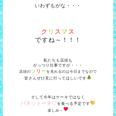
いわずもがな・・・
ク
リ
ス
マ
ス
ですね～！！！
私たちも店頭も
がっつり仕事ですが・・・
ツ
リ
ー
店頭の
を見れるのは今日までなので
皆さんぜひ見に行ってほしいです
そして今年はケーキではなく
パネットーネ♡
を食べる予定です
楽しみ～