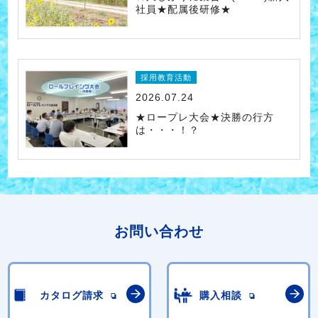
社員★配属後研修★
採用教育活動
2026.07.24
★ロープレ大会★決勝の行方
は・・・！？
お問い合わせ
カタログ請求
購入相談