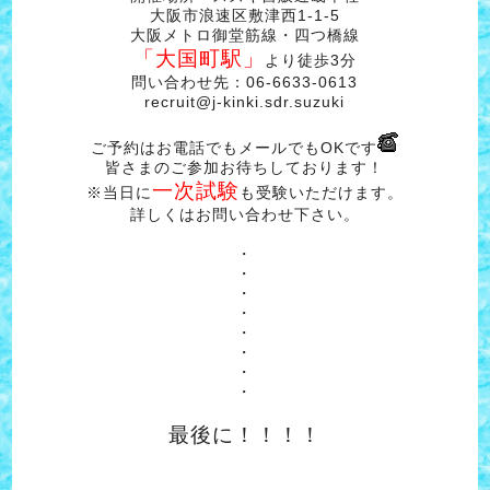
大阪市浪速区敷津西1-1-5
大阪メトロ御堂筋線・四つ橋線
「大国町駅」
より徒歩3分
問い合わせ先：06-6633-0613
recruit@j-kinki.sdr.suzuki
ご予約はお電話でもメールでもOKです
皆さまのご参加お待ちしております！
一次試験
※当日に
も受験いただけます。
詳しくはお問い合わせ下さい。
・
・
・
・
・
・
・
・
最後に！！！！