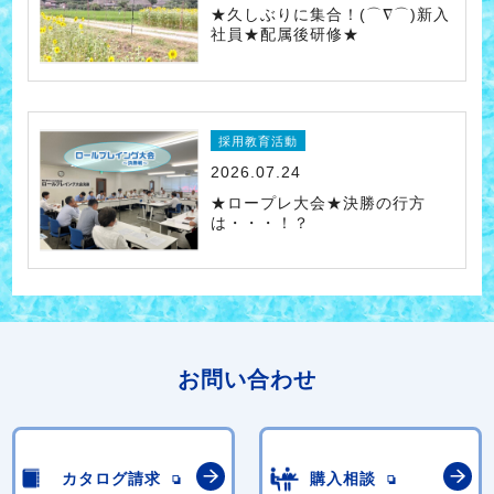
★久しぶりに集合！(⌒∇⌒)新入
社員★配属後研修★
採用教育活動
2026.07.24
★ロープレ大会★決勝の行方
は・・・！？
お問い合わせ
カタログ請求
購入相談