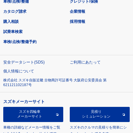
車検/点検/整備
クレジット/保険
カタログ請求
企業情報
購入相談
採用情報
試乗車検索
車検/点検/整備予約
安全データシート(SDS)
ご利用にあたって
個人情報について
株式会社 スズキ自販近畿 古物商許可証番号 大阪府公安委員会 第
621121102187号
スズキメーカーサイト
スズキ四輪車
見積り
メーカーサイト
シミュレーション
車種の詳細などメーカー情報をご覧
スズキのクルマの見積りを簡単にシ