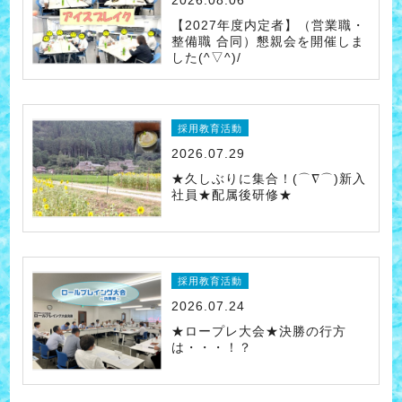
【2027年度内定者】（営業職・
整備職 合同）懇親会を開催しま
した(^▽^)/
採用教育活動
2026.07.29
★久しぶりに集合！(⌒∇⌒)新入
社員★配属後研修★
採用教育活動
2026.07.24
★ロープレ大会★決勝の行方
は・・・！？