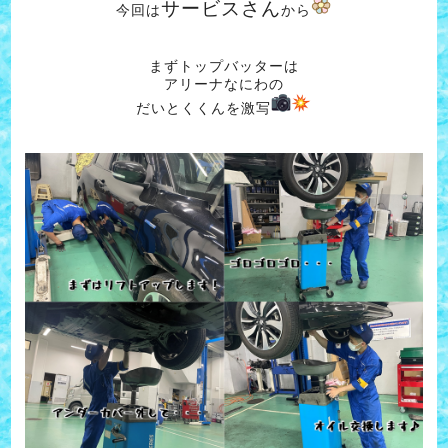
サービスさん
今回は
から
まずトップバッターは
アリーナなにわの
だいとくくんを激写