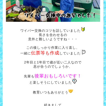
ワイパー交換のコツを話していました
長さを合わせるの
意外と難しいようですね・・・
この後しっかり作業に入り直し、
伝票等も作成
一緒に
していました
2年目と1年目で歳が近い二人なので
息が合うのでしょうか、
後輩おもしろいです！
先輩も
と楽しそうにしていました
教育いつもありがとう
続きまして