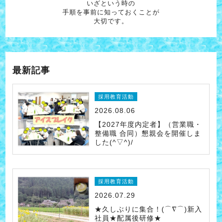
いざという時の
手順を事前に知っておくことが
大切です。
最新記事
採用教育活動
2026.08.06
【2027年度内定者】（営業職・
整備職 合同）懇親会を開催しま
した(^▽^)/
採用教育活動
2026.07.29
★久しぶりに集合！(⌒∇⌒)新入
社員★配属後研修★