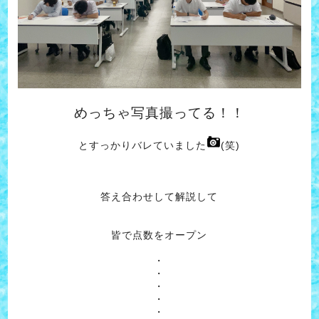
めっちゃ写真撮ってる！！
とすっかりバレていました
(笑)
答え合わせして解説して
皆で点数をオープン
・
・
・
・
・