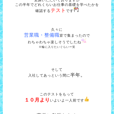
この半年でどれくらいお仕事の基礎を学べたかを
テスト
確認する
です
久々に
営業職・整備職
皆で集まったので
わちゃわちゃ楽しそうでしたね
※輪に入りたいぐらいー笑
そして
半年。
入社してあっという間に
このテストをもって
１０月より
いよいよ一人前です