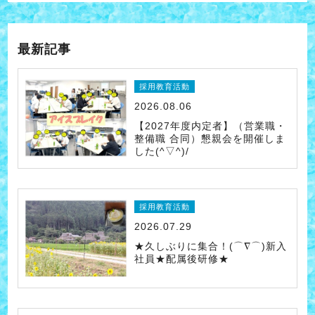
最新記事
採用教育活動
2026.08.06
【2027年度内定者】（営業職・
整備職 合同）懇親会を開催しま
した(^▽^)/
採用教育活動
2026.07.29
★久しぶりに集合！(⌒∇⌒)新入
社員★配属後研修★