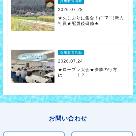
採用教育活動
2026.07.29
★久しぶりに集合！(⌒∇⌒)新入
社員★配属後研修★
採用教育活動
2026.07.24
★ロープレ大会★決勝の行方
は・・・！？
お問い合わせ