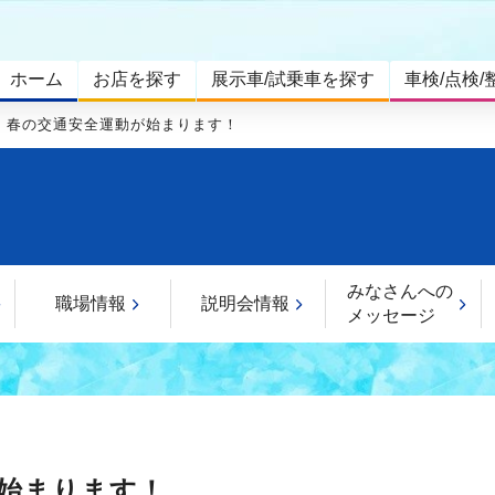
ホーム
お店を探す
展示車/試乗車を探す
車検/点検/
/15】春の交通安全運動が始まります！
みなさんへの
職場情報
説明会情報
メッセージ
動が始まります！