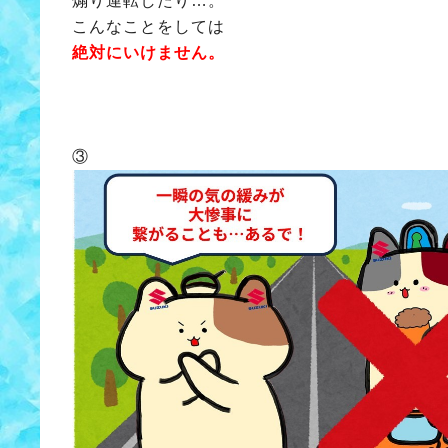
煽り運転したり…。
こんなことをしては
絶対にいけません。
③