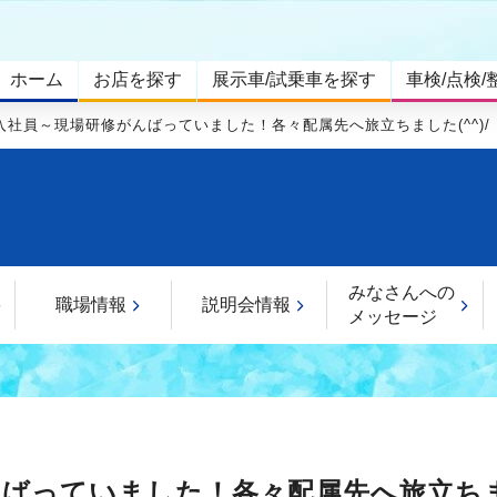
ホーム
お店を探す
展示車/試乗車を探す
車検/点検/
入社員～現場研修がんばっていました！各々配属先へ旅立ちました(^^)/
みなさんへの
職場情報
説明会情報
メッセージ
ばっていました！各々配属先へ旅立ちまし