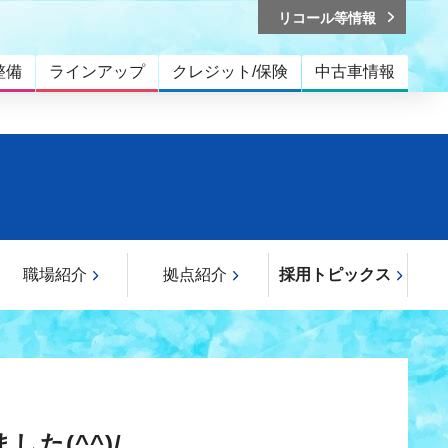
リコール等情報
整備
ラインアップ
クレジット/保険
中古車情報
職場紹介
拠点紹介
採用トピックス
た(^^)/