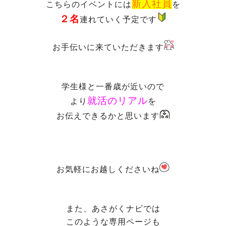
新入社員
こちらのイベントには
を
２名
連れていく予定です
お手伝いに来ていただきます
学生様と一番歳が近いので
就活のリアル
より
を
お伝えできるかと思います
お気軽にお越しくださいね
また、あさがくナビでは
このような専用ページも