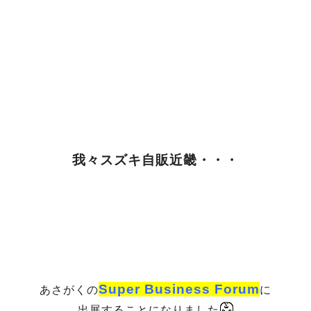
我々スズキ自販近畿・・・
Super Business Forum
あさがくの
に
出展することになりました