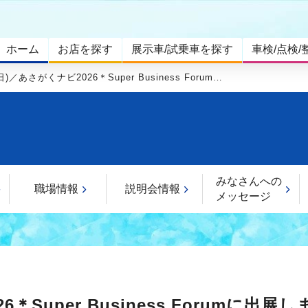
ホーム
お店を探す
展示車/試乗車を探す
車検/点検/
)／あさがくナビ2026＊Super Business Forum…
みなさんへの
職場情報
説明会情報
メッセージ
＊Super Business Forumに出展