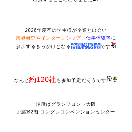
2026年度卒の学生様が企業と出会い
業界研究やインターンシップ
、
仕事体験等
に
合同説明会
参加するきっかけとなる
です
約120社
なんと
も参加予定だそうです
場所はグランフロント大阪
北館B2階 コングレコンベンションセンター