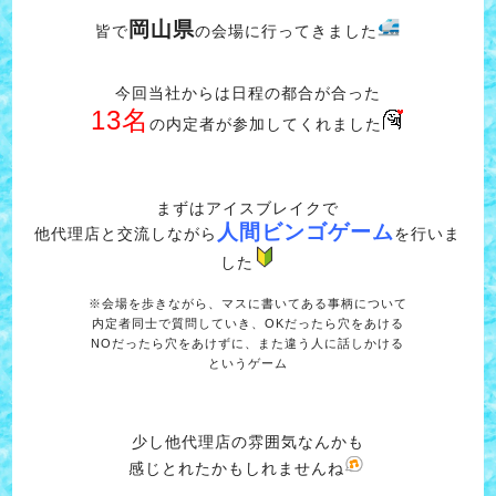
岡山県
皆で
の会場に行ってきました
今回当社からは日程の都合が合った
13名
の内定者が参加してくれました
まずはアイスブレイクで
人間ビンゴゲーム
他代理店と交流しながら
を行いま
した
※会場を歩きながら、マスに書いてある事柄について
内定者同士で質問していき、OKだったら穴をあける
NOだったら穴をあけずに、また違う人に話しかける
というゲーム
少し他代理店の雰囲気なんかも
感じとれたかもしれませんね