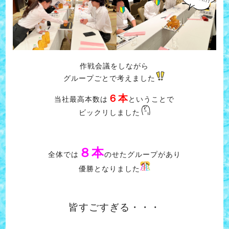
作戦会議をしながら
グループごとで考えました
６本
当社最高本数は
ということで
ビックリしました
８本
全体では
のせたグループがあり
優勝となりました
皆すごすぎる・・・