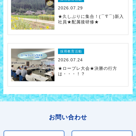
2026.07.29
★久しぶりに集合！(⌒∇⌒)新入
社員★配属後研修★
採用教育活動
2026.07.24
★ロープレ大会★決勝の行方
は・・・！？
お問い合わせ