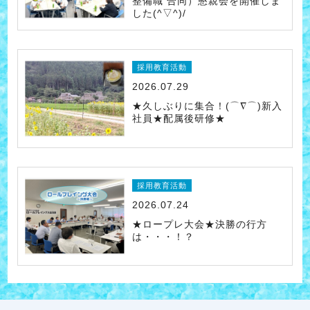
整備職 合同）懇親会を開催しま
した(^▽^)/
採用教育活動
2026.07.29
★久しぶりに集合！(⌒∇⌒)新入
社員★配属後研修★
採用教育活動
2026.07.24
★ロープレ大会★決勝の行方
は・・・！？