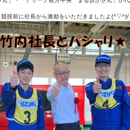
さん」・「アリーナ枚方中央 まるおかさん」
が代
競技前に社長から激励をいただきましたよ(^▽^)/