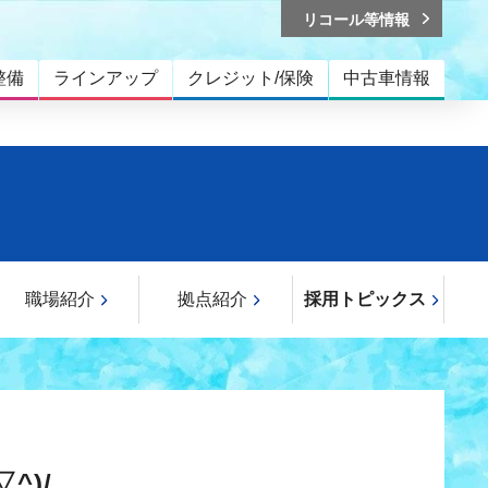
リコール等情報
整備
ラインアップ
クレジット/保険
中古車情報
職場紹介
拠点紹介
採用トピックス
^)/