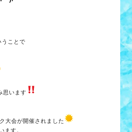
いうことで
み思います
ク大会が開催されました
います。