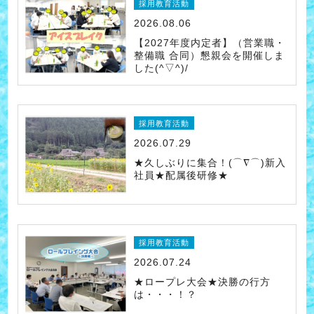
採用教育活動
2026.08.06
【2027年度内定者】（営業職・
整備職 合同）懇親会を開催しま
した(^▽^)/
採用教育活動
2026.07.29
★久しぶりに集合！(⌒∇⌒)新入
社員★配属後研修★
採用教育活動
2026.07.24
★ロープレ大会★決勝の行方
は・・・！？