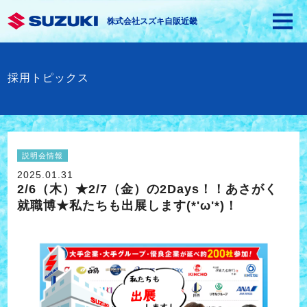
株式会社スズキ自販近畿
採用トピックス
説明会情報
2025.01.31
2/6（木）★2/7（金）の2Days！！あさがく
就職博★私たちも出展します(*'ω'*)！