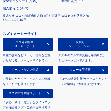
安全データシート(SDS)
ご利用にあたって
個人情報について
株式会社 スズキ自販近畿 古物商許可証番号 大阪府公安委員会 第
621121102187号
スズキメーカーサイト
スズキ四輪車
見積り
メーカーサイト
シミュレーション
車種の詳細などメーカー情報をご覧
スズキのクルマの見積りを簡単にシ
いただける、メーカーサイトです。
ミュレーションできます。
メールマガジン登録
リコール等情報
ご登録いただくと、さまざまな情報
リコール/改善対策/サービスキャンペ
をメールでお届けします。
ーンの情報をご覧いただけます。
スズキ中古車情報サイト
「安心・納得・充実」なラインアッ
プを揃えるスズキ公式中古車検索サ