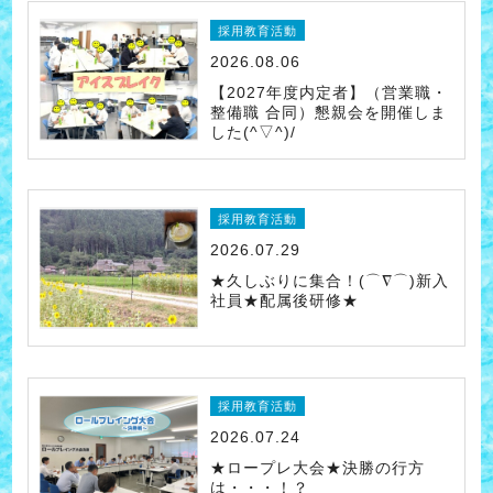
採用教育活動
2026.08.06
【2027年度内定者】（営業職・
整備職 合同）懇親会を開催しま
した(^▽^)/
採用教育活動
2026.07.29
★久しぶりに集合！(⌒∇⌒)新入
社員★配属後研修★
採用教育活動
2026.07.24
★ロープレ大会★決勝の行方
は・・・！？