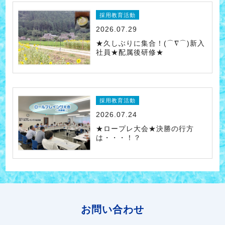
採用教育活動
2026.07.29
★久しぶりに集合！(⌒∇⌒)新入
社員★配属後研修★
採用教育活動
2026.07.24
★ロープレ大会★決勝の行方
は・・・！？
お問い合わせ