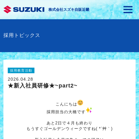
株式会社スズキ自販近畿
採用トピックス
採用教育活動
2026.04.28
★新入社員研修★~part2~
こんにちは
採用担当の大橋です
あと2日で４月も終わり
もうすぐゴールデンウィークですね( *´艸｀)