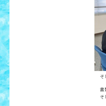
そ
書
そ