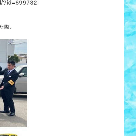
il/?id=699732
た際、