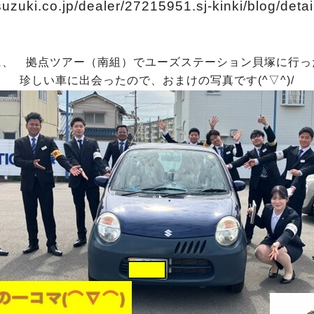
suzuki.co.jp/dealer/27215951.sj-kinki/blog/deta
に、 拠点ツアー（南組）でユーズステーション貝塚に行っ
珍しい車に出会ったので、おまけの写真です(^▽^)/