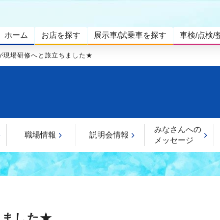
ホーム
お店を探す
展示車/試乗車を探す
車検/点検/
が現場研修へと旅立ちました★
みなさんへの
職場情報
説明会情報
メッセージ
ちました★