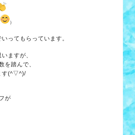
）
でいってもらっています。
思いますが、
数を踏んで、
^▽^)/
フが