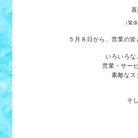
直
（緊張
５月８日から、営業の皆
いろいろな
営業・サー
素敵なス
そ