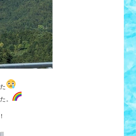
た
た。
！