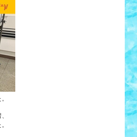
た。
習、
た。