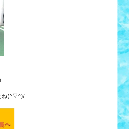
）
^▽^)/