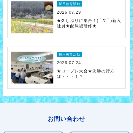
採用教育活動
2026.07.29
★久しぶりに集合！(⌒∇⌒)新入
社員★配属後研修★
採用教育活動
2026.07.24
★ロープレ大会★決勝の行方
は・・・！？
お問い合わせ