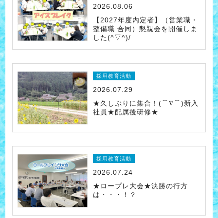
2026.08.06
【2027年度内定者】（営業職・
整備職 合同）懇親会を開催しま
した(^▽^)/
採用教育活動
2026.07.29
★久しぶりに集合！(⌒∇⌒)新入
社員★配属後研修★
採用教育活動
2026.07.24
★ロープレ大会★決勝の行方
は・・・！？