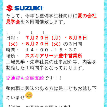
そして、今年も整備学生様向けに
夏の会社
見学会
を３回開催致します。
↓ ↓ ↓ ↓
日程：
７月２９日（月）・８月６日
（火）・８月２０日（火）
の３日間
時間： １４：００～１５：３０
場所：
スズキアリーナ豊中営業所
工場見学・先輩社員の仕事紹介等、内容を
凝縮した１時間半となっております。
交通費も全額支給
です！！
整備職に興味のある方は是非ともお越し下
さいませ