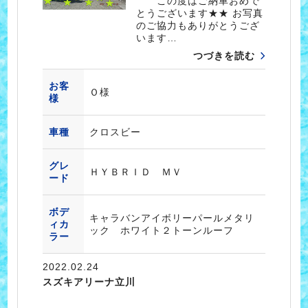
この度はご納車おめで
とうございます★★ お写真
のご協力もありがとうござ
います…
つづきを読む
お客
Ｏ様
様
車種
クロスビー
グレ
ＨＹＢＲＩＤ ＭＶ
ード
ボデ
キャラバンアイボリーパールメタリ
ィカ
ック ホワイト２トーンルーフ
ラー
2022.02.24
スズキアリーナ立川