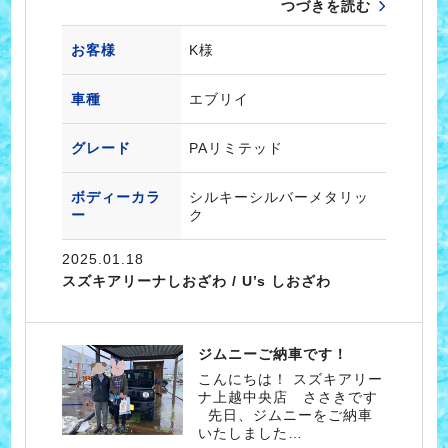
つづきを読む
お客様
K様
車種
エブリイ
グレード
PAリミテッド
ボディーカラ
シルキーシルバーメタリッ
ー
ク
2025.01.18
スズキアリーナしおざわ / U’s しおざわ
ジムニーご納車です！
こんにちは！ スズキアリー
ナ上越中央店 ささきです
先日、ジムニーをご納車
いたしました…