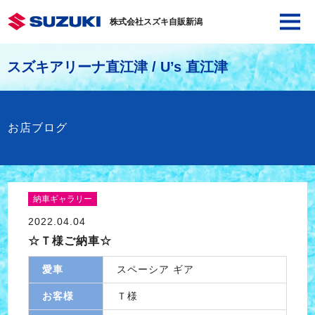
株式会社スズキ自販新潟
スズキアリーナ直江津 / U’s 直江津
お店ブログ
納車ギャラリー
2022.04.04
☆Ｔ様ご納車☆
愛車
スペーシア ギア
お客様
Ｔ様