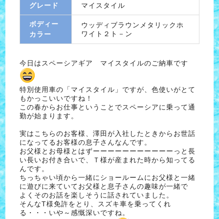
グレード
マイスタイル
ボディー
ウッディブラウンメタリックホ
ワイト２ト－ン
カラー
今日はスペーシアギア マイスタイルのご納車です
特別使用車の「マイスタイル」ですが、色使いがとて
もかっこいいですね！
この春からお仕事ということでスペーシアに乗って通
勤が始まります。
実はこちらのお客様、澤田が入社したときからお世話
になってるお客様の息子さんなんです。
お父様とお母様とはずーーーーーーーーーーーっと長
い長いお付き合いで、Ｔ様が産まれた時から知ってる
んです。
ちっちゃい頃から一緒にショールームにお父様と一緒
に遊びに来ていてお父様と息子さんの趣味が一緒で
よくそのお話を楽しそうに話されていました。
そんなT様免許をとり、スズキ車を乗ってくれ
る・・・いや～感慨深いですね。