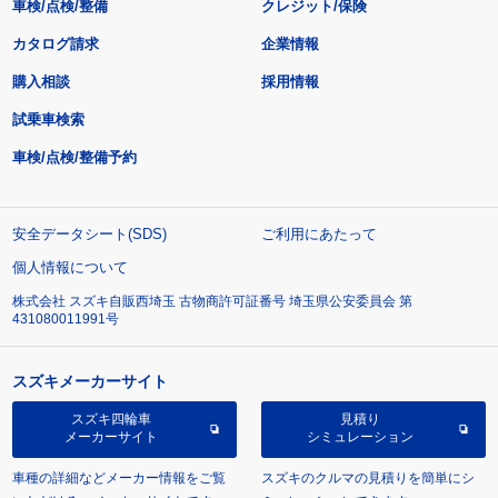
車検/点検/整備
クレジット/保険
カタログ請求
企業情報
購入相談
採用情報
試乗車検索
車検/点検/整備予約
安全データシート(SDS)
ご利用にあたって
個人情報について
株式会社 スズキ自販西埼玉 古物商許可証番号 埼玉県公安委員会 第
431080011991号
スズキメーカーサイト
スズキ四輪車
見積り
メーカーサイト
シミュレーション
車種の詳細などメーカー情報をご覧
スズキのクルマの見積りを簡単にシ