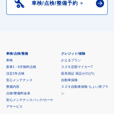
車検/点検/
整備予約
車検/点検/整備
クレジット/保険
車検
かえるプラン
新車1・6月無料点検
スズキ定額マイカー7
法定1年点検
延長保証 保証がのびた
安心メンテナンス
自動車保険
整備内容
スズキ自動車保険 ちょい得プラ
点検/整備料金表
ン
安心メンテナンスパック/カーケ
アサービス