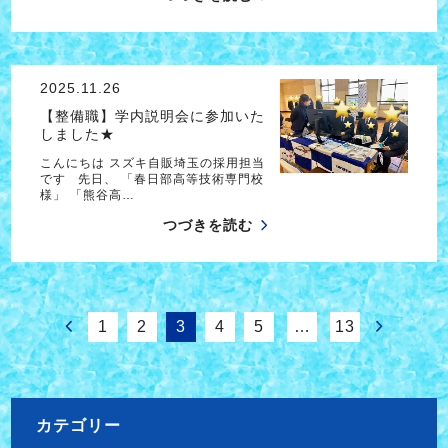
2025.11.26
【整備職】学内説明会に参加いた
しました★
こんにちは スズキ自販埼玉の採用担当
です 先日、 「春日部高等技術専門校
様」 「熊谷高…
つづきを読む
1
2
3
4
5
…
13
カテゴリー