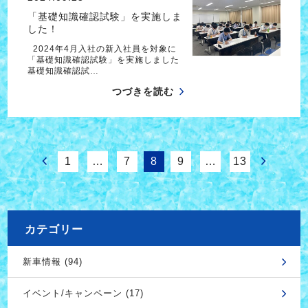
「基礎知識確認試験」を実施しま
した！
2024年4月入社の新入社員を対象に
「基礎知識確認試験」を実施しました
基礎知識確認試…
つづきを読む
1
…
7
8
9
…
13
カテゴリー
新車情報 (94)
イベント/キャンペーン (17)