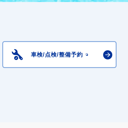
車検/点検/
整備予約