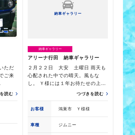
納車ギャラリー
納車ギャラリー
アリーナ行田 納車ギャラリー
いただ
２月２２日 大安 土曜日 雨天も
でご来
心配された中での晴天。風もな
…
し。 Ｙ様には１年お待たせの上…
を読む
つづきを読む
お客様
鴻巣市 Ｙ様様
車種
ジムニー