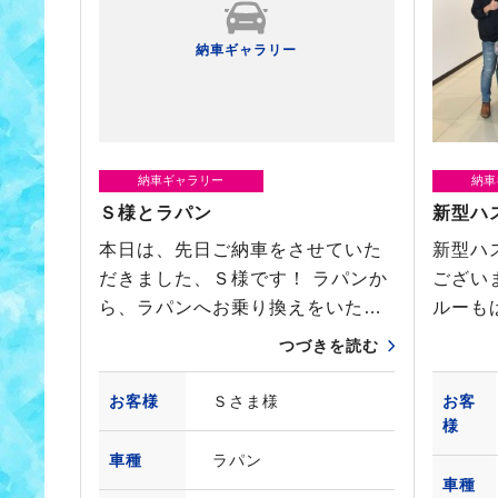
納車ギャラリー
納車ギャラリー
納車
Ｓ様とラパン
新型ハ
本日は、先日ご納車をさせていた
新型ハ
だきました、Ｓ様です！ ラパンか
ござい
ら、ラパンへお乗り換えをいた…
ルーも
つづきを読む
お客様
Ｓさま様
お客
様
車種
ラパン
車種