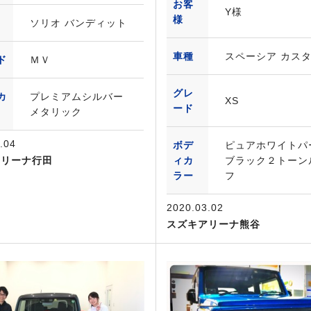
お客
Y様
様
ソリオ バンディット
車種
スペーシア カス
ド
ＭＶ
グレ
カ
プレミアムシルバー
XS
ード
メタリック
.04
ボデ
ピュアホワイトパ
アリーナ行田
ィカ
ブラック２トーン
ラー
フ
2020.03.02
スズキアリーナ熊谷