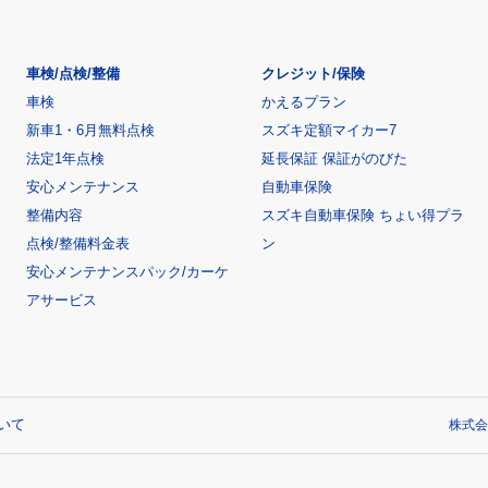
車検/点検/整備
クレジット/保険
車検
かえるプラン
新車1・6月無料点検
スズキ定額マイカー7
法定1年点検
延長保証 保証がのびた
安心メンテナンス
自動車保険
整備内容
スズキ自動車保険 ちょい得プラ
点検/整備料金表
ン
安心メンテナンスパック/カーケ
アサービス
いて
株式会