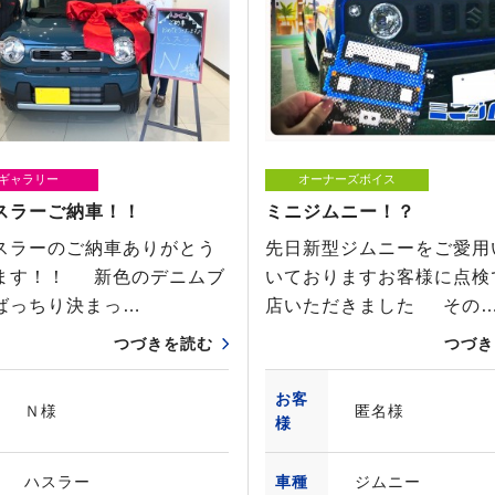
ギャラリー
オーナーズボイス
スラーご納車！！
ミニジムニー！？
スラーのご納車ありがとう
先日新型ジムニーをご愛用
ます！！ 新色のデニムブ
いておりますお客様に点検
ばっちり決まっ…
店いただきました その
つづきを読む
つづき
お客
Ｎ様
匿名様
様
ハスラー
車種
ジムニー