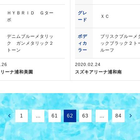
ＨＹＢＲＩＤ Ｇター
グレ
ＸＣ
ボ
ード
デニムブルーメタリッ
ボデ
ブリスクブルーメ
ク ガンメタリック２
ィカ
ックブラック２ト
トーン
ラー
ルーフ
.26
2020.02.24
アリーナ浦和美園
スズキアリーナ浦和南
1
…
61
62
63
…
84