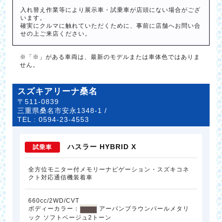
入れ替え作業等により展示車・試乗車が店頭にない場合がござ
います。
確実にクルマに触れていただくために、事前に店舗へお問い合
せの上ご来店ください。
※「※」がある車両は、最新のモデルまたは車体色ではありま
せん。
スズキアリーナ桑名
〒511-0839
三重県桑名市安永1348-1 /
TEL :
0594-23-4553
ハスラー HYBRID X
試乗車
全方位モニター付メモリーナビゲーション・スズキコネ
クト対応通信機装着車
660cc/2WD/CVT
ボディーカラー：
アーバンブラウンパールメタリ
ック ソフトベージュ2トーン