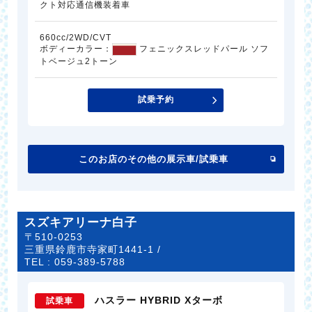
クト対応通信機装着車
660cc/2WD/CVT
ボディーカラー：
フェニックスレッドパール ソフ
トベージュ2トーン
試乗予約
このお店のその他の展示車/試乗車
スズキアリーナ白子
〒510-0253
三重県鈴鹿市寺家町1441-1 /
TEL :
059-389-5788
ハスラー HYBRID Xターボ
試乗車