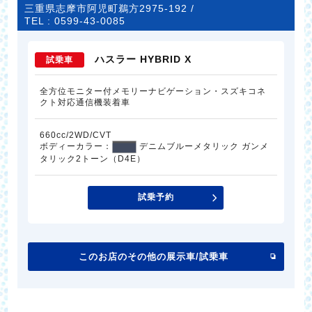
三重県志摩市阿児町鵜方2975-192 /
TEL :
0599-43-0085
ハスラー HYBRID X
試乗車
全方位モニター付メモリーナビゲーション・スズキコネ
クト対応通信機装着車
660cc/2WD/CVT
ボディーカラー：
デニムブルーメタリック ガンメ
タリック2トーン（D4E）
試乗予約
このお店のその他の展示車/試乗車