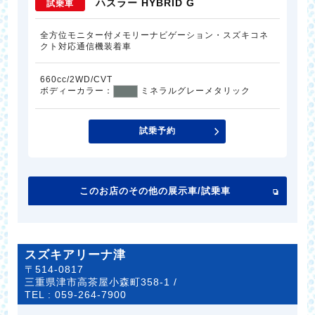
ハスラー HYBRID G
試乗車
全方位モニター付メモリーナビゲーション・スズキコネ
クト対応通信機装着車
660cc/2WD/CVT
ボディーカラー：
ミネラルグレーメタリック
試乗予約
このお店のその他の展示車/試乗車
スズキアリーナ津
〒514-0817
三重県津市高茶屋小森町358-1 /
TEL :
059-264-7900