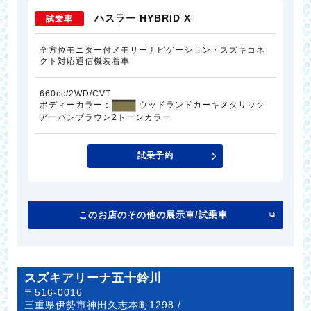
ハスラー HYBRID X
試乗車
全方位モニター付メモリーナビゲーション・スズキコネ
クト対応通信機装着車
660cc/2WD/CVT
ボディーカラー：
ウッドランドカーキメタリック
アーバンブラウン2トーンカラー
試乗予約
このお店のその他の展示車/試乗車
スズキアリーナ五十鈴川
〒516-0016
三重県伊勢市神田久志本町1298 /