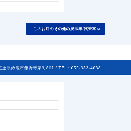
このお店のその他の展示車/試乗車
三重県鈴鹿市飯野寺家町861 /
TEL :
059-383-4638