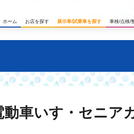
ホーム
お店を探す
展示車/試乗車を探す
車検/点検/
電動車いす・セニア