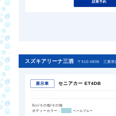
試乗予約
スズキアリーナ三泗
〒510-0836
三重県
セニアカー ET4DB
展示車
0cc/その他/その他
ボディーカラー：
ペールブルー