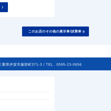
このお店のその他の展示車/試乗車
三重県伊賀市服部町371-3 /
TEL :
0595-23-0656