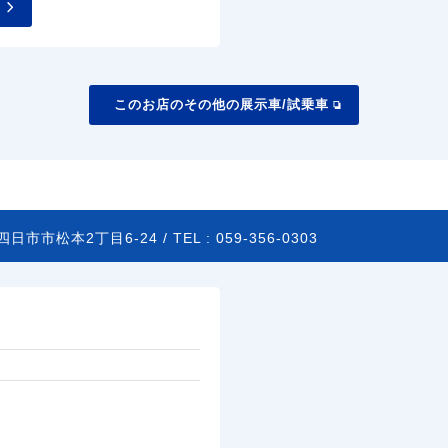
このお店のその他の展示車/試乗車
四日市市松本2丁目6-24 /
TEL :
059-356-0303