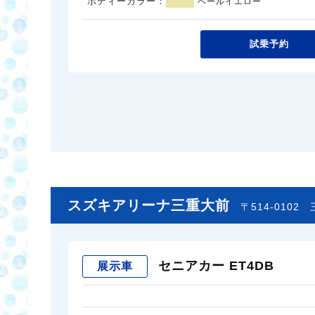
ボディーカラー：
ペールイエロー
試乗予約
スズキアリーナ三重大前
〒514-0102
セニアカー ET4DB
展示車