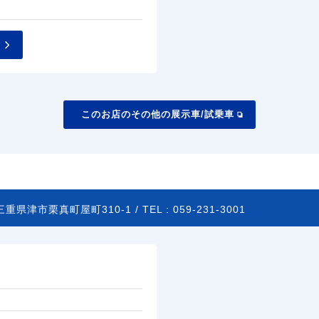
このお店のその他の展示車/試乗車
三重県津市栗真町屋町310-1 /
TEL :
059-231-3001