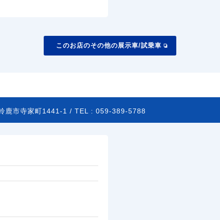
このお店のその他の展示車/試乗車
鹿市寺家町1441-1 /
TEL :
059-389-5788