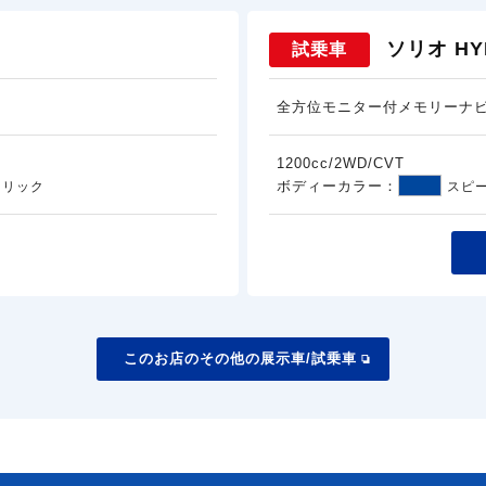
ソリオ HY
試乗車
全方位モニター付メモリーナ
1200cc/2WD/CVT
ボディーカラー：
タリック
スピ
このお店のその他の展示車/試乗車