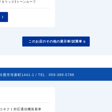
メタリック2トーンルーフ
このお店のその他の展示車/試乗車
鹿市寺家町1441-1 /
TEL :
059-389-5788
コネクト対応通信機装着車