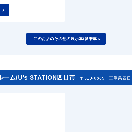
このお店のその他の展示車/試乗車
/U’s STATION四日市
〒510-0885
三重県四日市