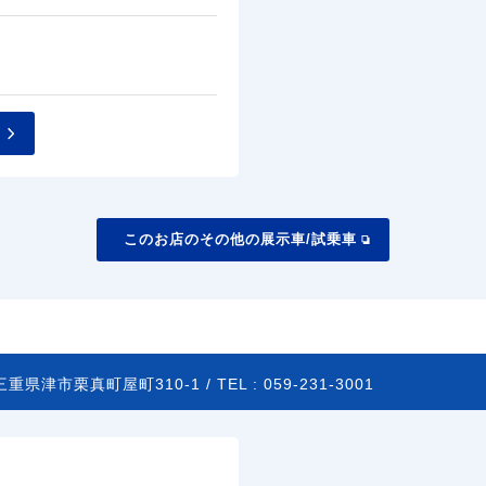
このお店のその他の展示車/試乗車
三重県津市栗真町屋町310-1 /
TEL :
059-231-3001