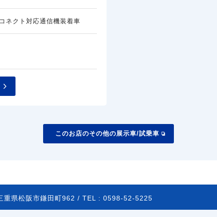
コネクト対応通信機装着車
このお店のその他の展示車/試乗車
三重県松阪市鎌田町962 /
TEL :
0598-52-5225