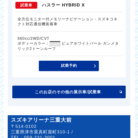
ハスラー HYBRID X
試乗車
全方位モニター付メモリーナビゲーション・スズキコネ
クト対応通信機装着車
660cc/2WD/CVT
ボディーカラー：
ピュアホワイトパール ガンメタ
リック2トーンルーフ
試乗予約
このお店のその他の展示車/試乗車
スズキアリーナ三重大前
〒514-0102
三重県津市栗真町屋町310-1 /
TEL :
059-231-3001