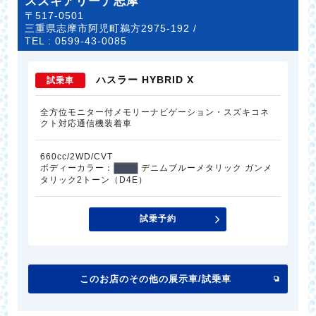
スズキアリーナ志摩
〒517-0501
三重県志摩市阿児町鵜方2975-192 /
TEL :
0599-43-0085
ハスラー HYBRID X
試乗車
全方位モニター付メモリーナビゲーション・スズキコネ
クト対応通信機装着車
660cc/2WD/CVT
ボディーカラー：
デニムブルーメタリック ガンメ
タリック2トーン（D4E）
試乗予約
このお店のその他の展示車/試乗車