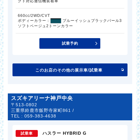
クト対応通信機装着車
660cc/2WD/CVT
ボディーカラー：
ブルーイッシュブラックパール3
ソフトベージュ2トーンカラー
試乗予約
このお店のその他の展示車/試乗車
スズキアリーナ神戸中央
〒513-0802
三重県鈴鹿市飯野寺家町861 /
TEL :
059-383-4638
ハスラー HYBRID G
試乗車