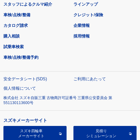
スタッフによるクルマ紹介
ラインアップ
車検/点検/整備
クレジット/保険
カタログ請求
企業情報
購入相談
採用情報
試乗車検索
車検/点検/整備予約
安全データシート(SDS)
ご利用にあたって
個人情報について
株式会社 スズキ自販三重 古物商許可証番号 三重県公安委員会 第
551130113600号
スズキメーカーサイト
スズキ四輪車
見積り
メーカーサイト
シミュレーション