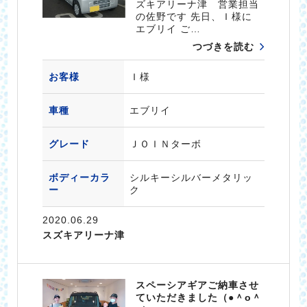
ズキアリーナ津 営業担当
の佐野です 先日、Ｉ様に
エブリイ ご…
つづきを読む
お客様
Ｉ様
車種
エブリイ
グレード
ＪＯＩＮターボ
ボディーカラ
シルキーシルバーメタリッ
ー
ク
2020.06.29
スズキアリーナ津
スペーシアギアご納車させ
ていただきました（●＾o＾