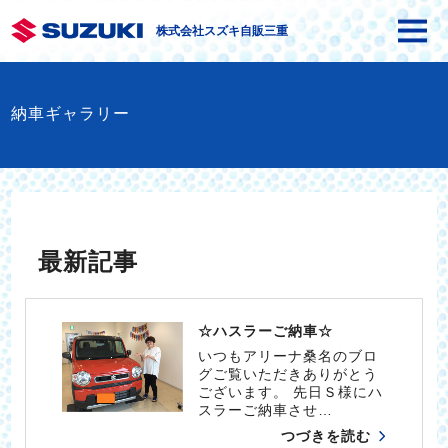
株式会社スズキ自販三重
納車ギャラリー
最新記事
☆ハスラーご納車☆
いつもアリーナ桑名のブロ
グご覧いただきありがとう
ございます。 先日Ｓ様にハ
スラーご納車させ…
つづきを読む