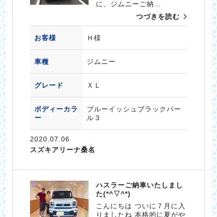
に、ジムニーご納…
つづきを読む
お客様
Ｈ様
車種
ジムニー
グレード
ＸＬ
ボディーカラ
ブルーイッシュブラックパー
ー
ル３
2020.07.06
スズキアリーナ桑名
ハスラーご納車いたしまし
た(*^▽^*)
こんにちは ついに７月に入
りましたね 本格的に夏がや