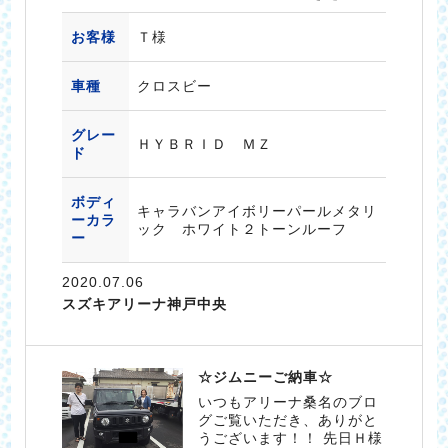
お客様
Ｔ様
車種
クロスビー
グレー
ＨＹＢＲＩＤ ＭＺ
ド
ボディ
キャラバンアイボリーパールメタリ
ーカラ
ック ホワイト２トーンルーフ
ー
2020.07.06
スズキアリーナ神戸中央
☆ジムニーご納車☆
いつもアリーナ桑名のブロ
グご覧いただき、ありがと
うございます！！ 先日Ｈ様