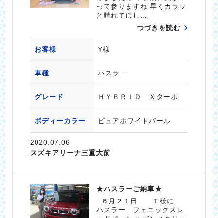
って参りますね 早くカラッ
と晴れてほし…
つづきを読む
お客様
Y様
車種
ハスラー
グレード
ＨＹＢＲＩＤ Ｘターボ
ボディーカラー
ピュアホワイトパール
2020.07.06
スズキアリーナ三重大前
★ハスラーご納車★
６月２１日 Ｔ様に
ハスラー フェニックスレ