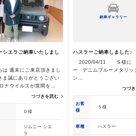
納車ギャラリー
ーシエラご納車いたしまし
ハスラーご納車しました♪
2020/04/11 Ｓ様に
ちは 週末にご来店頂きまし
ー デニムブルーメタリック
さま誠にありがとうござい
ン…
コロナウイルスが世間を…
つづき
つづきを読む
お客
Ｓ様
様
Ｄ様
車種
ハスラー
ジムニー シエ
ラ