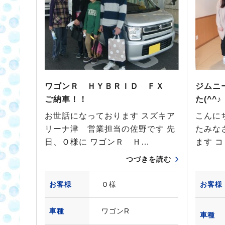
ワゴンＲ ＨＹＢＲＩＤ ＦＸ
ジムニ
ご納車！！
た(^^♪
お世話になっております スズキア
こんに
リーナ津 営業担当の佐野です 先
たみな
日、Ｏ様に ワゴンＲ Ｈ…
ます 
つづきを読む
お客様
Ｏ様
お客様
車種
ワゴンR
車種