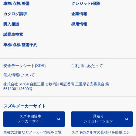
車検/点検/整備
クレジット/保険
カタログ請求
企業情報
購入相談
採用情報
試乗車検索
車検/点検/整備予約
安全データシート(SDS)
ご利用にあたって
個人情報について
株式会社 スズキ自販三重 古物商許可証番号 三重県公安委員会 第
551130113600号
スズキメーカーサイト
スズキ四輪車
見積り
メーカーサイト
シミュレーション
車種の詳細などメーカー情報をご覧
スズキのクルマの見積りを簡単にシ