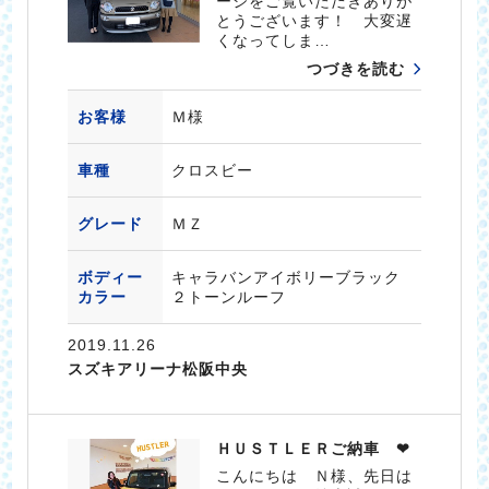
ージをご覧いただきありが
とうございます！ 大変遅
くなってしま…
つづきを読む
お客様
Ｍ様
車種
クロスビー
グレード
ＭＺ
ボディー
キャラバンアイボリーブラック
カラー
２トーンルーフ
2019.11.26
スズキアリーナ松阪中央
ＨＵＳＴＬＥＲご納車 ❤
こんにちは Ｎ様、先日は