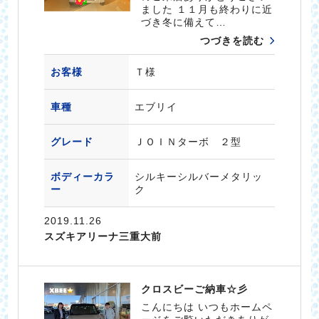
ました １１月も終わりに近
づき冬に備えて…
つづきを読む
お客様
Ｔ様
車種
エブリイ
グレード
ＪＯＩＮターボ ２型
ボディーカラ
シルキーシルバーメタリッ
ー
ク
2019.11.26
スズキアリーナ三重大前
クロスビーご納車☆彡
こんにちは いつもホームペ