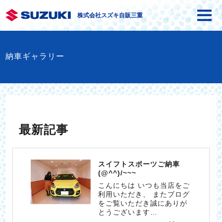
株式会社スズキ自販三重
納車ギャラリー
最新記事
スイフトスポーツご納車
(@^^)/~~~
こんにちは いつも当店をご
利用いただき、 またブログ
をご覧いただき誠にありが
とうございます…