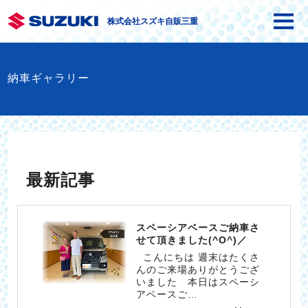
株式会社スズキ自販三重
納車ギャラリー
最新記事
スペーシアベースご納車さ
せて頂きました(^O^)／
こんにちは 週末はたくさ
んのご来場ありがとうござ
いました 本日はスペーシ
アベースご…