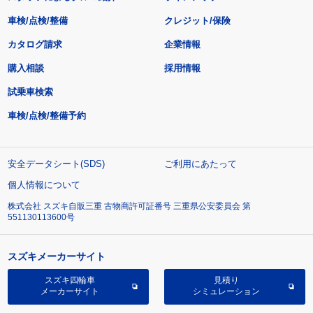
車検/点検/整備
クレジット/保険
カタログ請求
企業情報
購入相談
採用情報
試乗車検索
車検/点検/整備予約
安全データシート(SDS)
ご利用にあたって
個人情報について
株式会社 スズキ自販三重 古物商許可証番号 三重県公安委員会 第
551130113600号
スズキメーカーサイト
スズキ四輪車
見積り
メーカーサイト
シミュレーション