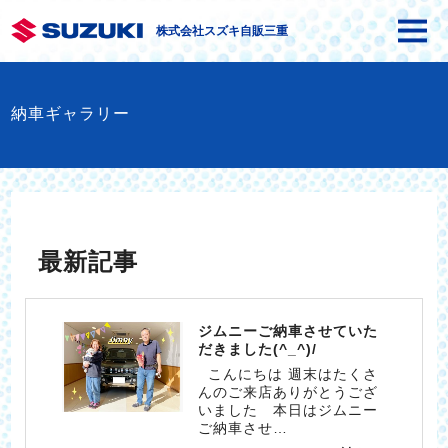
株式会社スズキ自販三重
納車ギャラリー
最新記事
ジムニーご納車させていた
だきました(^_^)/
こんにちは 週末はたくさ
んのご来店ありがとうござ
いました 本日はジムニー
ご納車させ…