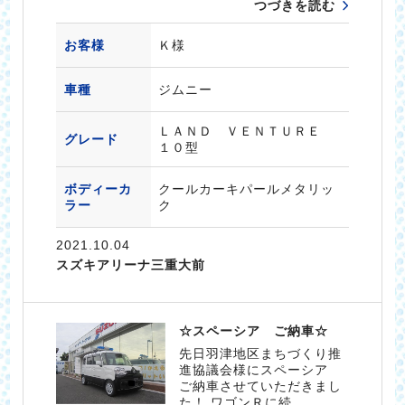
つづきを読む
お客様
Ｋ様
車種
ジムニー
ＬＡＮＤ ＶＥＮＴＵＲＥ
グレード
１０型
ボディーカ
クールカーキパールメタリッ
ラー
ク
2021.10.04
スズキアリーナ三重大前
☆スペーシア ご納車☆
先日羽津地区まちづくり推
進協議会様にスペーシア
ご納車させていただきまし
た！ ワゴンＲに続…