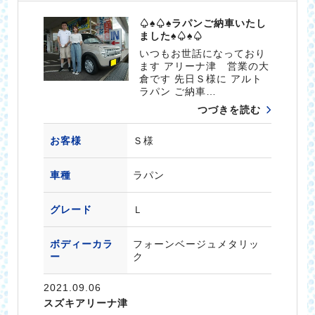
♤♠♤♠ラパンご納車いたし
ました♠♤♠♤
いつもお世話になっており
ます アリーナ津 営業の大
倉です 先日Ｓ様に アルト
ラパン ご納車…
つづきを読む
お客様
Ｓ様
車種
ラパン
グレード
Ｌ
ボディーカラ
フォーンベージュメタリッ
ー
ク
2021.09.06
スズキアリーナ津