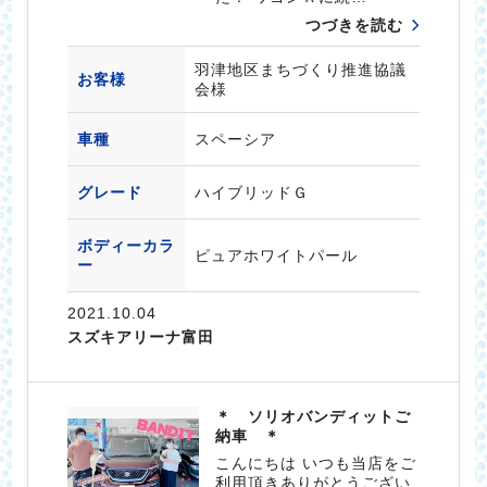
つづきを読む
羽津地区まちづくり推進協議
お客様
会様
車種
スペーシア
グレード
ハイブリッドＧ
ボディーカラ
ピュアホワイトパール
ー
2021.10.04
スズキアリーナ富田
＊ ソリオバンディットご
納車 ＊
こんにちは いつも当店をご
利用頂きありがとうござい