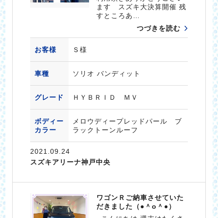
ます スズキ大決算開催 残
すところあ…
つづきを読む
お客様
Ｓ様
車種
ソリオ バンディット
グレード
ＨＹＢＲＩＤ ＭＶ
ボディー
メロウディープレッドパール ブ
カラー
ラックトーンルーフ
2021.09.24
スズキアリーナ神戸中央
ワゴンＲご納車させていた
だきました（●＾o＾●）