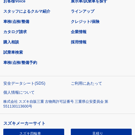
お客様Voice
展示車/試乗車を探す
スタッフによるクルマ紹介
ラインアップ
車検/点検/整備
クレジット/保険
カタログ請求
企業情報
購入相談
採用情報
試乗車検索
車検/点検/整備予約
安全データシート(SDS)
ご利用にあたって
個人情報について
株式会社 スズキ自販三重 古物商許可証番号 三重県公安委員会 第
551130113600号
スズキメーカーサイト
スズキ四輪車
見積り