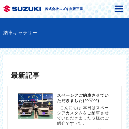
株式会社スズキ自販三重
納車ギャラリー
最新記事
スペーシアご納車させてい
ただきました(*^▽^*)
こんにちは 本日はスペー
シアカスタムをご納車させ
ていただきましたＳ様のご
紹介です パ…