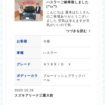
ハスラーご納車致しました
(*'ω'*)
こんにちは 週末はたくさん
のご来場ありがとうござい
ました 空気は冷えますが天
気がいいので気…
つづきを読む
お客様
Ｏ様
車種
ハスラー
グレード
ＨＹＢＲＩＤ Ｘ
ボディーカラ
ブルーイッシュブラックパ
ー
ール
2020.10.26
スズキアリーナ三重大前