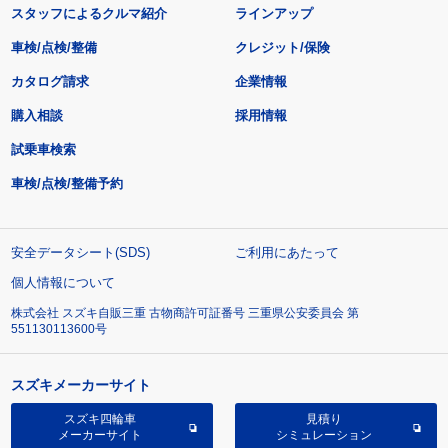
スタッフによるクルマ紹介
ラインアップ
車検/点検/整備
クレジット/保険
カタログ請求
企業情報
購入相談
採用情報
試乗車検索
車検/点検/整備予約
安全データシート(SDS)
ご利用にあたって
個人情報について
株式会社 スズキ自販三重 古物商許可証番号 三重県公安委員会 第
551130113600号
スズキメーカーサイト
スズキ四輪車
見積り
メーカーサイト
シミュレーション