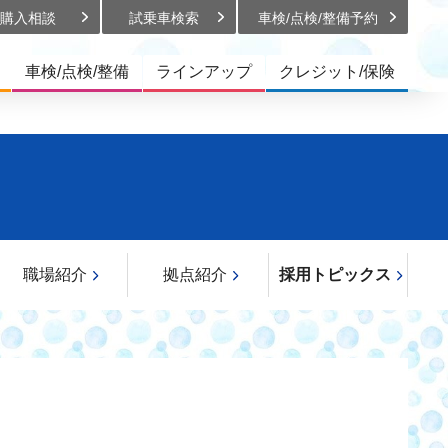
購入相談
試乗車検索
車検/点検/
整備予約
車検/点検/整備
ラインアップ
クレジット/保険
職場紹介
拠点紹介
採用トピックス