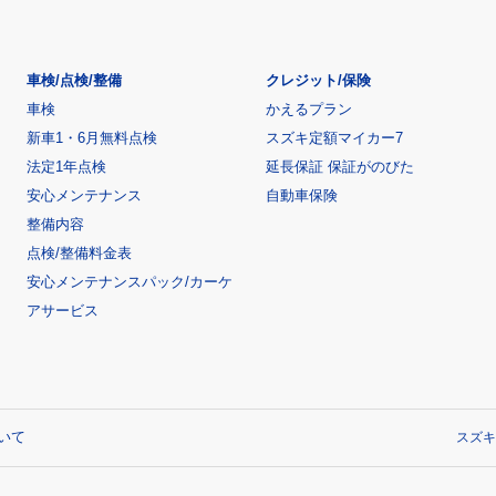
車検/点検/整備
クレジット/保険
車検
かえるプラン
新車1・6月無料点検
スズキ定額マイカー7
法定1年点検
延長保証 保証がのびた
安心メンテナンス
自動車保険
整備内容
点検/整備料金表
安心メンテナンスパック/カーケ
アサービス
いて
スズキ