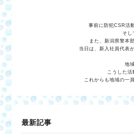
事前に防犯CSR活
そし
また、新潟県警本
当日は、新入社員代表
地
こうした活
これからも地域の一
最新記事