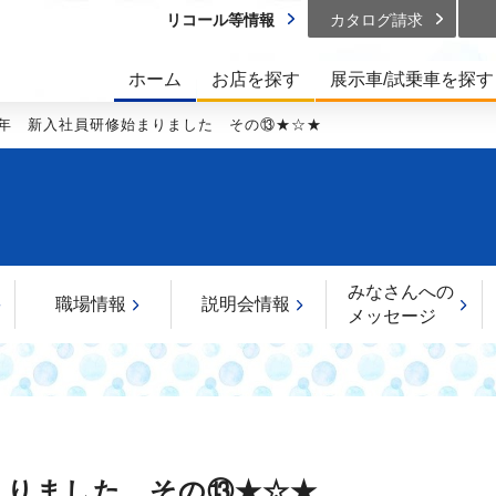
リコール等情報
カタログ請求
ホーム
お店を探す
展示車/試乗車を探す
26年 新入社員研修始まりました その⑬★☆★
みなさんへの
職場情報
説明会情報
メッセージ
始まりました その⑬★☆★