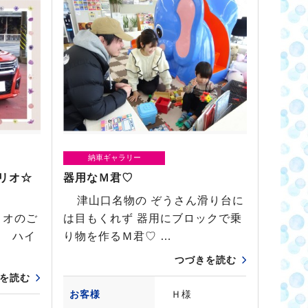
納車ギャラリー
リオ☆
器用なＭ君♡
津山口名物の ぞうさん滑り台に
オのご
は目もくれず 器用にブロックで乗
す ハイ
り物を作るＭ君♡ …
つづきを読む
を読む
お客様
Ｈ様