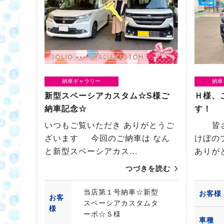
納車ギャラリー
納車
新型スペーシアカスタム☆S様ご
Ｈ様、
納車記念☆
す！
いつもご覧いただき ありがとうご
皆さま
ざいます 今回のご納車は なん
けぼの
と新型スペーシアカス…
ありが
つづきを読む
当店第１号納車☆新型
お客様
お客
スペーシアカスタムタ
様
ーボ☆Ｓ様
車種