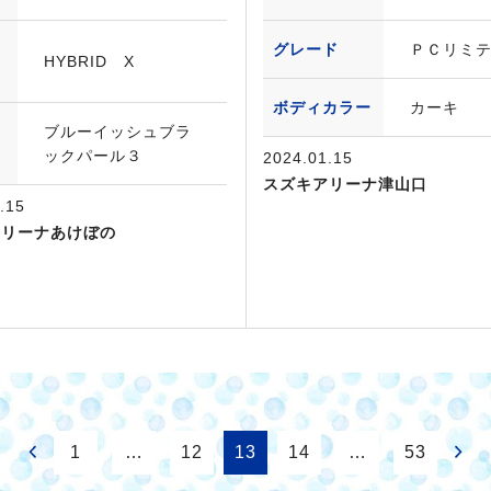
グレード
ＰＣリミ
HYBRID X
ボディカラー
カーキ
ブルーイッシュブラ
ックパール３
2024.01.15
スズキアリーナ津山口
.15
アリーナあけぼの
1
…
12
13
14
…
53