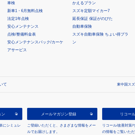
車検
かえるプラン
新車1・6月無料点検
スズキ定額マイカー7
法定1年点検
延長保証 保証がのびた
安心メンテナンス
自動車保険
点検/整備料金表
スズキ自動車保険 ちょい得プラ
安心メンテナンスパック/カーケ
ン
アサービス
いて
東中国スズキ
ョン
メールマガジン登録
リコー
単にシミュレ
ご登録いただくと、さまざまな情報をメー
リコール/改善対策
ルでお届けします。
の情報をご覧いただ