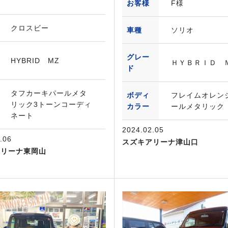
お客様
F様
クロスビー
車種
ソリオ
グレー
HYBRID MZ
ＨＹＢＲＩＤ 
ド
タフカーキパールメタ
ボディ
フレイムオレン
リック3トーンコーディ
カラー
ールメタリック
ネート
2024.02.05
.06
スズキアリーナ津山口
アリーナ東岡山