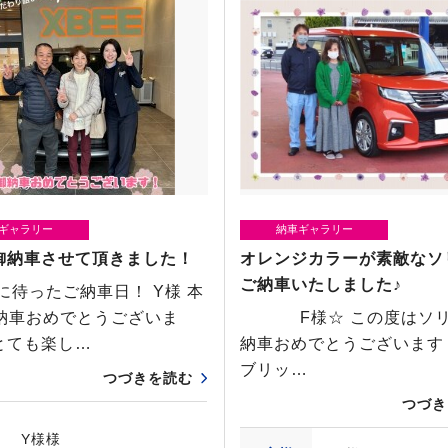
ギャラリー
納車ギャラリー
E御納車させて頂きました！
オレンジカラーが素敵なソ
ご納車いたしました♪
待ったご納車日！ Y様 本
納車おめでとうございま
F様☆ この度はソリ
とても楽し…
納車おめでとうございま
ブリッ…
つづきを読む
つづき
Y様様