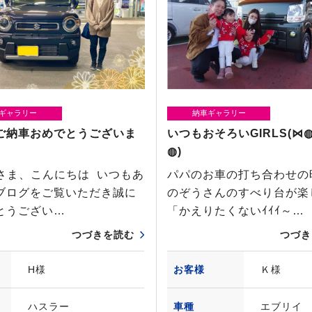
ギャラリー
納車ギャラリー
ご納車おめでとうございま
いつもおそろいGIRLS(⋈
◍)
、こんにちは いつもあ
パパのお車の打ち合わせの
ブログをご覧いただき誠に
のぞうさんのすべり台が楽
とうござい…
「かえりたくないｲｲｲ～…
つづきを読む
つづき
H様
お客様
Ｋ様
ハスラー
車種
エブリイ