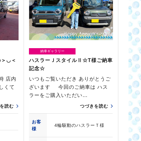
納車ギャラリー
◍＞◡＜
ハスラーＪスタイルⅡ☆T様ご納車
記念☆
時 店内
いつもご覧いただき ありがとうご
しくて
ざいます 今回のご納車は ハス
ラーをご購入いただい…
を読む
つづきを読む
お客
4輪駆動のハスラーＴ様
様