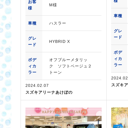
様
お客
M様
様
車種
車種
ハスラー
グレ
ード
グレ
HYBRID X
ード
ボデ
ィカ
ボデ
オフブルーメタリッ
ラー
ィカ
ク ソフトベージュ２
ラー
トーン
2024.02
スズキ
2024.02.07
スズキアリーナあけぼの