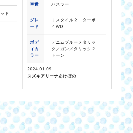
車種
ハスラー
テッド
グレ
Ｊスタイル２ ターボ
ード
４WD
ボデ
デニムブルーメタリッ
ィカ
ク／ガンメタリック２
ラー
トーン
2024.01.09
スズキアリーナあけぼの