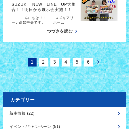
SUZUKI NEW LINE UP大集
合！！明日から展示会実施！！
こんにちは！！ スズキアリ
ーナ高知中央です。 ホー…
つづきを読む
1
2
3
4
5
6
カテゴリー
新車情報 (22)
イベント/キャンペーン (51)