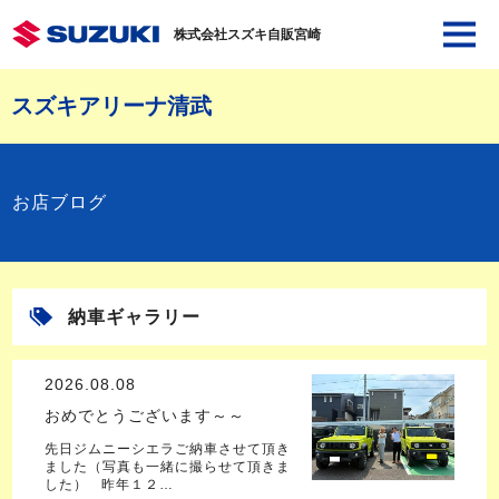
株式会社スズキ自販宮崎
スズキアリーナ清武
お店ブログ
納車ギャラリー
2026.08.08
おめでとうございます～～
先日ジムニーシエラご納車させて頂き
ました（写真も一緒に撮らせて頂きま
した） 昨年１２…