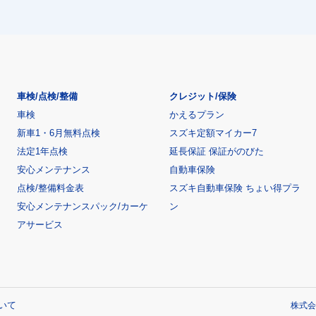
車検/点検/整備
クレジット/保険
車検
かえるプラン
新車1・6月無料点検
スズキ定額マイカー7
法定1年点検
延長保証 保証がのびた
安心メンテナンス
自動車保険
点検/整備料金表
スズキ自動車保険 ちょい得プラ
安心メンテナンスパック/カーケ
ン
アサービス
いて
株式会