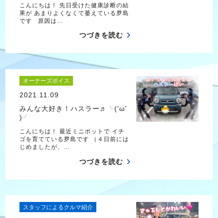
こんにちは！ 先日受けた健康診断の結
果が あまりよくなくて萎えている夛島
です 原因は…
つづきを読む
オーナーズボイス
2021.11.09
みんな大好き！ハスラー♬╰('ω'
)╯
こんにちは！ 最近ミニポットで イチ
ゴを育てている夛島です （４日前には
じめましたが、…
つづきを読む
スタッフによるクルマ紹介