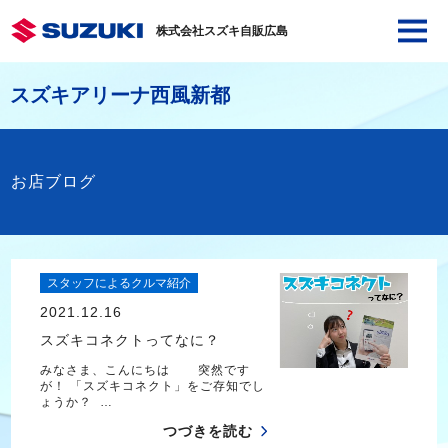
株式会社スズキ自販広島
スズキアリーナ西風新都
お店ブログ
スタッフによるクルマ紹介
2021.12.16
スズキコネクトってなに？
みなさま、こんにちは 突然です
が！ 「スズキコネクト」をご存知でし
ょうか？ …
つづきを読む