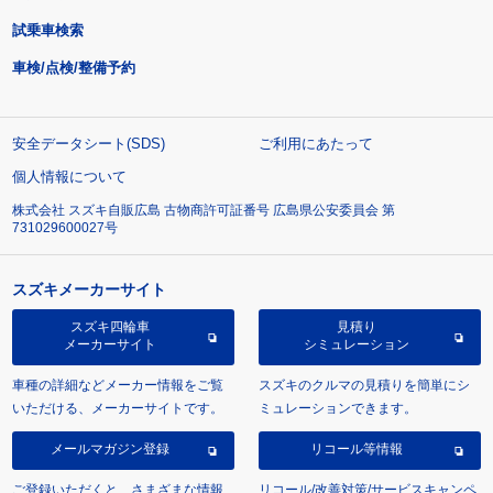
試乗車検索
車検/点検/整備予約
安全データシート(SDS)
ご利用にあたって
個人情報について
株式会社 スズキ自販広島 古物商許可証番号 広島県公安委員会 第
731029600027号
スズキメーカーサイト
スズキ四輪車
見積り
メーカーサイト
シミュレーション
車種の詳細などメーカー情報をご覧
スズキのクルマの見積りを簡単にシ
いただける、メーカーサイトです。
ミュレーションできます。
メールマガジン登録
リコール等情報
ご登録いただくと、さまざまな情報
リコール/改善対策/サービスキャンペ