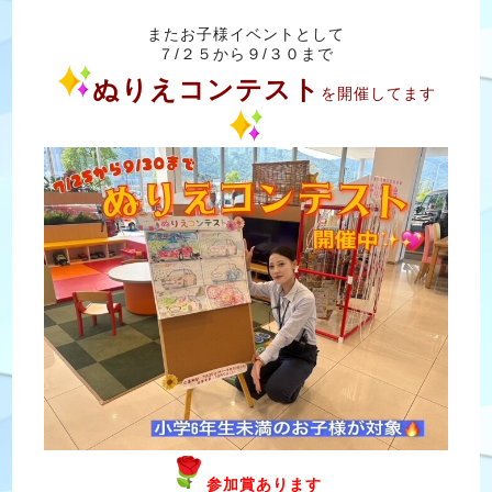
またお子様イベントとして
７/２５から９/３０まで
ぬりえコンテスト
を開催してます
参加賞あります