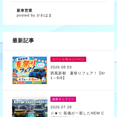
新車営業
posted by かわはま
最新記事
イベント/キャンペーン
2026.08.03
西風新都 夏祭りフェア！【8/
1～8/8】
納車ギャラリー
2026.07.28
☆★☆ 装備が一新したNEW C