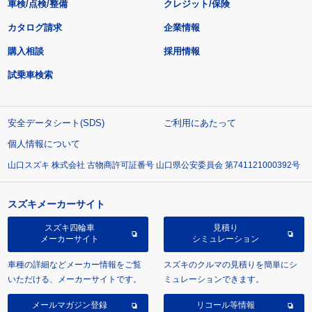
車検/点検/整備
クレジット/保険
カタログ請求
企業情報
購入相談
採用情報
試乗車検索
安全データシート(SDS)
ご利用にあたって
個人情報について
山口スズキ 株式会社 古物商許可証番号 山口県公安委員会 第741121000392号
スズキメーカーサイト
スズキ四輪車
見積り
メーカーサイト
シミュレーション
車種の詳細などメーカー情報をご覧
スズキのクルマの見積りを簡単にシ
いただける、メーカーサイトです。
ミュレーションできます。
メールマガジン登録
リコール等情報