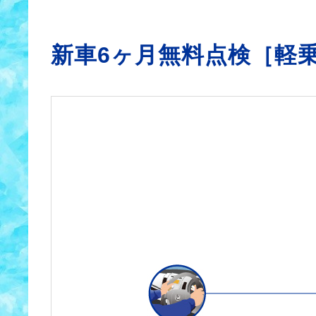
新車6ヶ月無料点検［軽