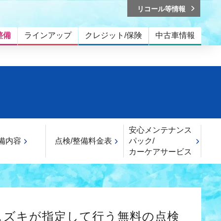
リコール等情報
整備
ラインアップ
クレジット/保険
中古車情報
安心メンテナンス
備内容
点検/整備料金表
パック/
カーケアサービス
スズキが指定して行う無料の点検