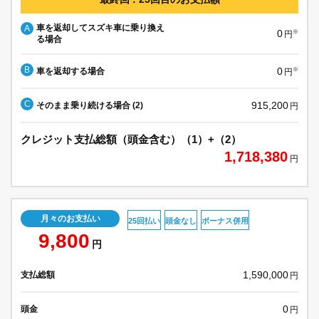
車を返却してスズキ車に乗り換え
A
0
※
円
る場合
B
0
車を返却する場合
※
円
C
915,200
そのまま乗り続ける場合 (2)
円
クレジット支払総額（頭金含む）（1）+（2）
1,718,380
円
月々のお支払い
25回払い
頭金なし
ボーナス併用
9,800
円
1,590,000
支払総額
円
0
頭金
円