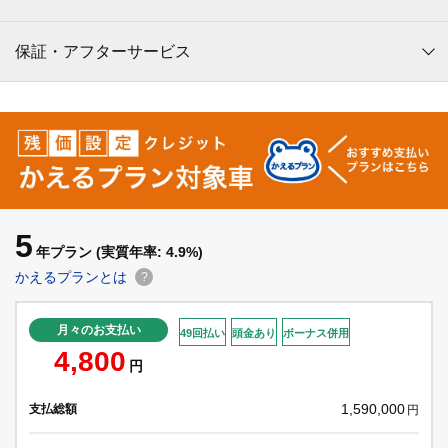
保証・アフターサービス
5
年プラン
(実質年率: 4.9%)
かえるプランとは
?
月々のお支払い
49回払い
頭金あり
ボーナス併用
4,800
円
1,590,000
支払総額
円