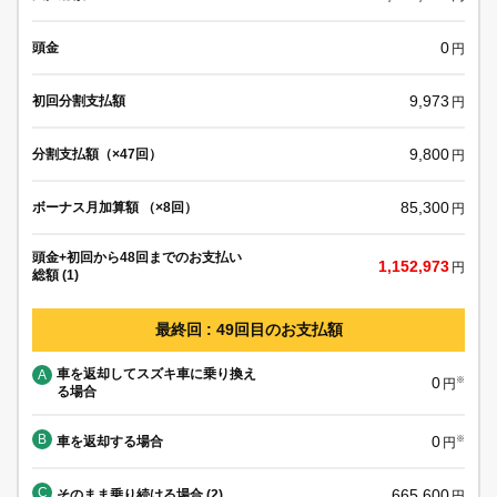
0
頭金
円
9,973
初回分割支払額
円
9,800
分割支払額（×47回）
円
85,300
ボーナス月加算額 （×8回）
円
頭金+初回から48回までのお支払い
1,152,973
円
総額 (1)
最終回 : 49回目のお支払額
車を返却してスズキ車に乗り換え
A
0
※
円
る場合
B
0
車を返却する場合
※
円
C
665,600
そのまま乗り続ける場合 (2)
円