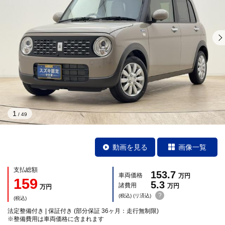
1
/
49
動画を見る
画像一覧
支払総額
153.7
車両価格
万円
159
5.3
諸費用
万円
万円
?
(税込) (リ済込)
(税込)
法定整備付き | 保証付き (部分保証 36ヶ月：走行無制限)
※整備費用は車両価格に含まれます