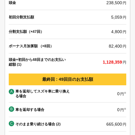
238,500
頭金
円
5,059
初回分割支払額
円
4,800
分割支払額（×47回）
円
82,400
ボーナス月加算額 （×8回）
円
頭金+初回から48回までのお支払い
1,128,359
円
総額 (1)
最終回 : 49回目のお支払額
車を返却してスズキ車に乗り換え
A
0
※
円
る場合
B
0
車を返却する場合
※
円
C
665,600
そのまま乗り続ける場合 (2)
円