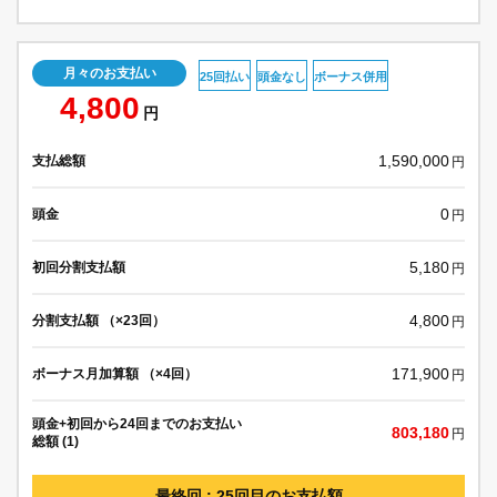
月々のお支払い
25回払い
頭金なし
ボーナス併用
4,800
円
1,590,000
支払総額
円
0
頭金
円
5,180
初回分割支払額
円
4,800
分割支払額 （×23回）
円
171,900
ボーナス月加算額 （×4回）
円
頭金+初回から24回までのお支払い
803,180
円
総額 (1)
最終回 : 25回目のお支払額