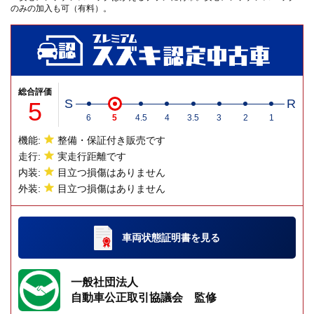
のみの加入も可（有料）。
総合評価
5
S
R
6
5
4.5
4
3.5
3
2
1
機能:
整備・保証付き販売です
走行:
実走行距離です
内装:
目立つ損傷はありません
外装:
目立つ損傷はありません
車両状態証明書
を見る
一般社団法人
自動車公正取引協議会 監修