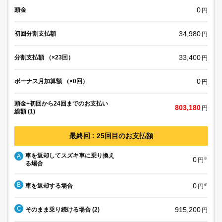
0
頭金
円
34,980
初回分割支払額
円
33,400
分割支払額 （×23回）
円
0
ボーナス月加算額 （×0回）
円
頭金+初回から24回までのお支払い
803,180
円
総額 (1)
最終回 : 25回目のお支払額
車を返却してスズキ車に乗り換え
A
0
※
円
る場合
B
0
車を返却する場合
※
円
C
915,200
そのまま乗り続ける場合 (2)
円