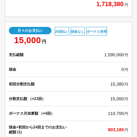
1,718,380
円
月々のお支払い
25回払い
頭金なし
ボーナス併用
15,000
円
1,590,000
支払総額
円
0
頭金
円
15,380
初回分割支払額
円
15,000
分割支払額 （×23回）
円
110,700
ボーナス月加算額 （×4回）
円
頭金+初回から24回までのお支払い
803,180
円
総額 (1)