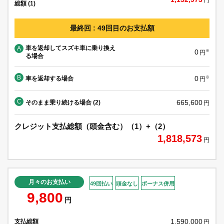
総額 (1)
最終回 : 49回目のお支払額
車を返却してスズキ車に乗り換え
A
0
※
円
る場合
B
0
車を返却する場合
※
円
C
665,600
そのまま乗り続ける場合 (2)
円
クレジット支払総額（頭金含む）（1）+（2）
1,818,573
円
月々のお支払い
49回払い
頭金なし
ボーナス併用
9,800
円
1,590,000
支払総額
円