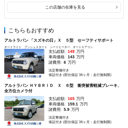
この店舗の在庫を見る
こちらもおすすめ
アルトラパン 「スズキの日」Ｘ ５型 セーフティサポート
オートライト プッシュスタート シートヒーター オートエアコン
支払総額:
149
万円
車両価格:
143
万円
諸費用:
6
万円
法定整備付き
保証付き (部分保証 36ヶ月：走行無制限)
アルトラパン ＨＹＢＲＩＤ Ｘ ６型 衝突被害軽減ブレーキ、
全方位カメラ付
支払総額:
165
万円
車両価格:
159.1
万円
諸費用:
5.9
万円
法定整備付き
保証付き (部分保証 36ヶ月：走行無制限)