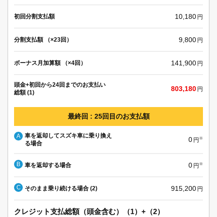
10,180
初回分割支払額
円
9,800
分割支払額 （×23回）
円
141,900
ボーナス月加算額 （×4回）
円
頭金+初回から24回までのお支払い
803,180
円
総額 (1)
最終回 : 25回目のお支払額
車を返却してスズキ車に乗り換え
A
0
※
円
る場合
B
0
車を返却する場合
※
円
C
915,200
そのまま乗り続ける場合 (2)
円
クレジット支払総額（頭金含む）（1）+（2）