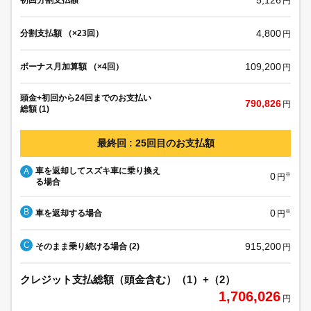
円
4,800
分割支払額 （×23回）
円
109,200
ボーナス月加算額 （×4回）
円
頭金+初回から24回までのお支払い
790,826
円
総額 (1)
最終回 : 25回目のお支払額
車を返却してスズキ車に乗り換え
A
0
※
円
る場合
B
0
車を返却する場合
※
円
C
915,200
そのまま乗り続ける場合 (2)
円
クレジット支払総額（頭金含む）（1）+（2）
1,706,026
円