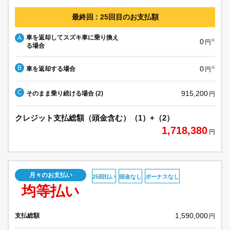
最終回 : 25回目のお支払額
車を返却してスズキ車に乗り換え
A
0
※
円
る場合
B
0
車を返却する場合
※
円
C
915,200
そのまま乗り続ける場合 (2)
円
クレジット支払総額（頭金含む）（1）+（2）
1,718,380
円
月々のお支払い
25回払い
頭金なし
ボーナスなし
均等払い
1,590,000
支払総額
円