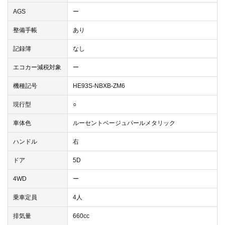
AGS
ー
整備手帳
あり
記録簿
なし
エコカー減税対象
ー
機種記号
HE93S-NBXB-ZM6
現行型
○
車体色
ルーセントベージュパールメタリック
ハンドル
右
ドア
5D
4WD
ー
乗車定員
4人
排気量
660cc