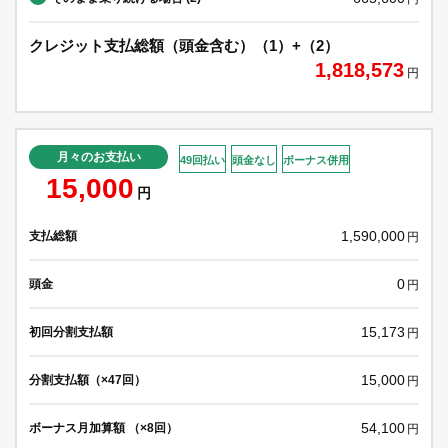
クレジット支払総額（頭金含む）（1）+（2）
1,818,573
円
月々のお支払い
49回払い
頭金なし
ボーナス併用
15,000
円
1,590,000
支払総額
円
0
頭金
円
15,173
初回分割支払額
円
15,000
分割支払額（×47回）
円
54,100
ボーナス月加算額 （×8回）
円