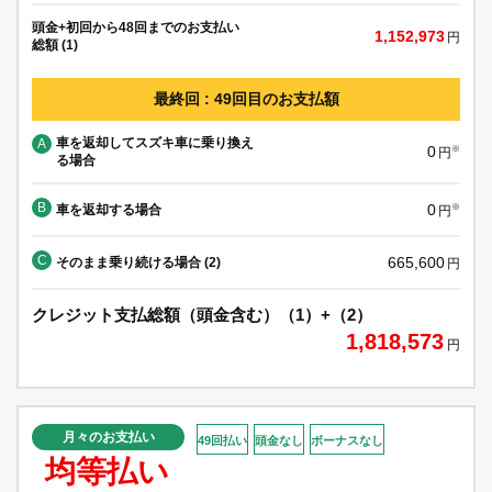
頭金+初回から48回までのお支払い
1,152,973
円
総額 (1)
最終回 : 49回目のお支払額
車を返却してスズキ車に乗り換え
A
0
※
円
る場合
B
0
車を返却する場合
※
円
C
665,600
そのまま乗り続ける場合 (2)
円
クレジット支払総額（頭金含む）（1）+（2）
1,818,573
円
月々のお支払い
49回払い
頭金なし
ボーナスなし
均等払い