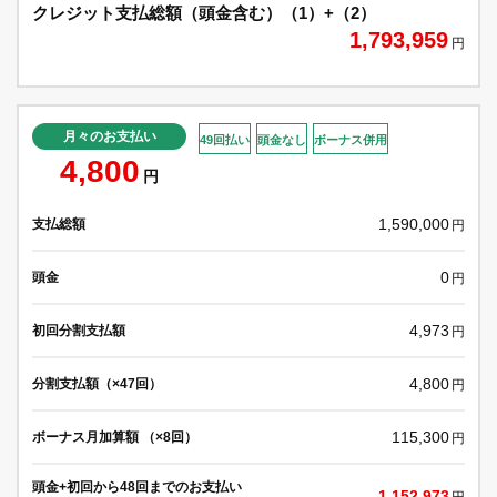
クレジット支払総額（頭金含む）（1）+（2）
1,793,959
円
月々のお支払い
49回払い
頭金なし
ボーナス併用
4,800
円
1,590,000
支払総額
円
0
頭金
円
4,973
初回分割支払額
円
4,800
分割支払額（×47回）
円
115,300
ボーナス月加算額 （×8回）
円
頭金+初回から48回までのお支払い
1,152,973
円