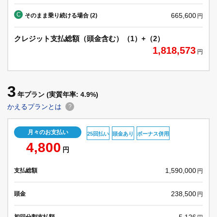
C
665,600
そのまま乗り続ける場合 (2)
円
クレジット支払総額（頭金含む）（1）+（2）
1,818,573
円
3
年プラン
(実質年率: 4.9%)
かえるプランとは
?
月々のお支払い
25回払い
頭金あり
ボーナス併用
4,800
円
1,590,000
支払総額
円
238,500
頭金
円
5,126
初回分割支払額