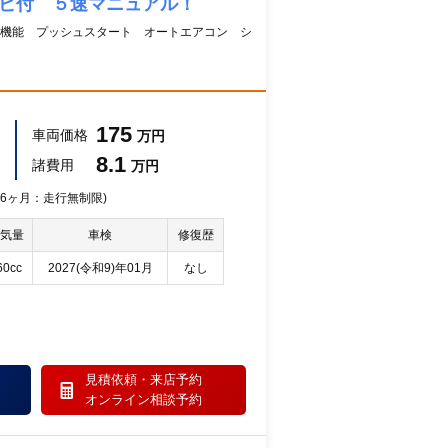
ナビ付 ５速マニュアル！
機能 プッシュスタート オートエアコン シ
175
車両価格
万円
8.1
諸費用
万円
 36ヶ月：走行無制限)
気量
車検
修復歴
60cc
2027(令和9)年01月
なし
見積依頼・
来店予約
オンライン相談予約