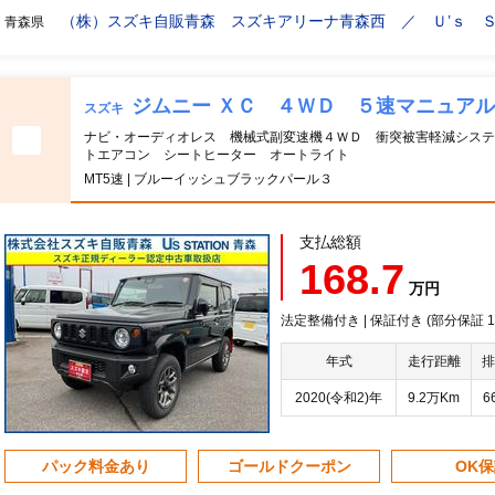
（株）スズキ自販青森 スズキアリーナ青森西 ／ Ｕ’ｓ 
青森県
ジムニー ＸＣ ４ＷＤ ５速マニュア
スズキ
ナビ・オーディオレス 機械式副変速機４ＷＤ 衝突被害軽減システ
トエアコン シートヒーター オートライト
MT5速 | ブルーイッシュブラックパール３
支払総額
168.7
万円
法定整備付き | 保証付き (部分保証
年式
走行距離
排
2020(令和2)年
9.2万Km
6
パック料金あり
ゴールドクーポン
OK