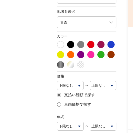
地域を選択
青森
カラー
価格
~
支払い総額で探す
車両価格で探す
年式
~