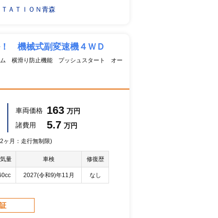
ＳＴＡＴＩＯＮ青森
ル！ 機械式副変速機４ＷＤ
ム 横滑り防止機能 プッシュスタート オー
163
車両価格
万円
5.7
諸費用
万円
 12ヶ月：走行無制限)
気量
車検
修復歴
60cc
2027(令和9)年11月
なし
保証