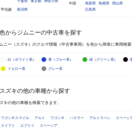
千葉県
東京都
神奈川県
中国
鳥取県
島根県
岡山県
甲信越
新潟県
広島県
色からジムニーの中古車を探す
ムニー（スズキ）のクルマ情報（中古車車両）を色から簡単に車両検索
白（ホワイト系）
青（ブルー系）
緑（グリーン系）
イエロー系
グレー系
スズキの他の車種から探す
ズキの他の車種を検索できます。
ワゴンＲスマイル
アルト
ワゴンＲ
ハスラー
アルトラパン
スペーシ
スイフト
エブリイ
スペーシア