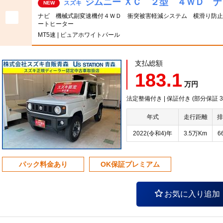
ジムニー ＸＣ ２型 ４ＷＤ 
スズキ
NEW
ナビ 機械式副変速機付４ＷＤ 衝突被害軽減システム 横滑り防止
ートヒーター
MT5速 | ピュアホワイトパール
支払総額
183.1
万円
法定整備付き | 保証付き (部分保証
年式
走行距離
排
2022(令和4)年
3.5万Km
6
パック料金あり
OK保証プレミアム
お気に入り追加