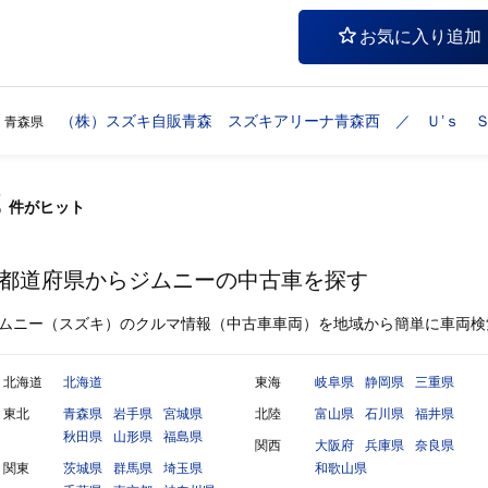
お気に入り追加
（株）スズキ自販青森 スズキアリーナ青森西 ／ Ｕ’ｓ 
青森県
2
件
がヒット
都道府県からジムニーの中古車を探す
ムニー（スズキ）のクルマ情報（中古車車両）を地域から簡単に車両検
北海道
北海道
東海
岐阜県
静岡県
三重県
東北
青森県
岩手県
宮城県
北陸
富山県
石川県
福井県
秋田県
山形県
福島県
関西
大阪府
兵庫県
奈良県
関東
茨城県
群馬県
埼玉県
和歌山県