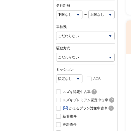
走行距離
~
車検残
駆動方式
ミッション
AGS
スズキ認定中古車
?
スズキプレミアム認定中古車
?
かえるプラン対象中古車
?
新着物件
更新物件