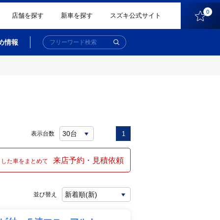
0
店舗を探す
新車を探す
スズキ公式サイト
め情報
表示台数
1
来店予約・見積依頼
クした車をまとめて
並び替え